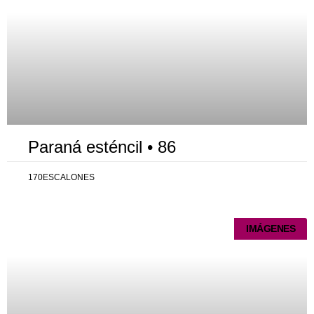
Paraná esténcil • 86
170ESCALONES
IMÁGENES