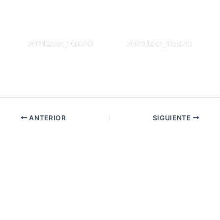
20210322_103743
20210322_103643
ANTERIOR
SIGUIENTE