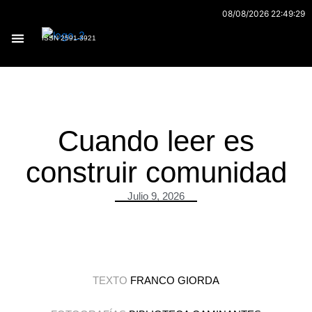
Ir
08/08/2026 22:49:29
al
ISSN 2591-3921
contenido
Archivo 170
Cuando leer es
construir comunidad
Julio 9, 2026
TEXTO
FRANCO GIORDA