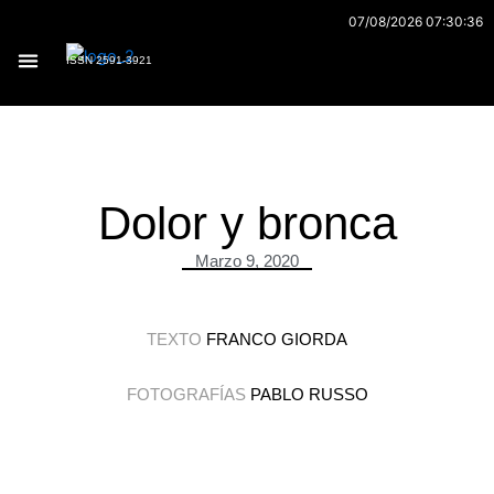
Ir
07/08/2026 07:30:36
al
ISSN 2591-3921
contenido
Archivo 170
Dolor y bronca
Marzo 9, 2020
TEXTO
FRANCO GIORDA
FOTOGRAFÍAS
PABLO RUSSO
.