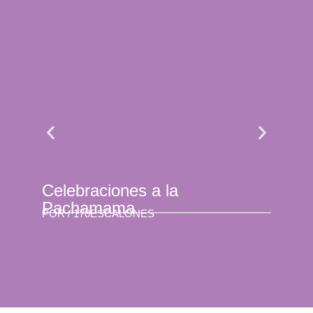
Celebraciones a la
Se 
Pachamama
son
POR /
170ESCALONES
POR 