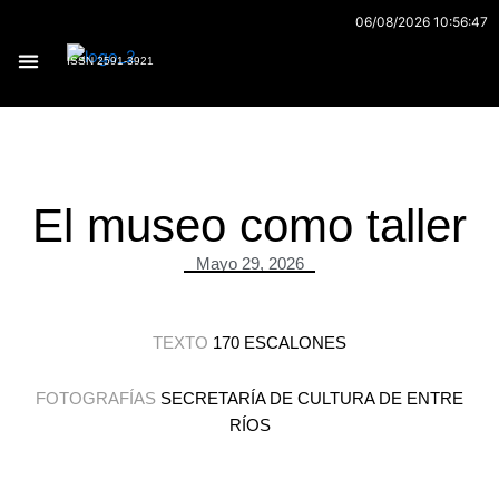
Ir
06/08/2026 10:56:47
al
ISSN 2591-3921
contenido
Archivo 170
El museo como taller
Mayo 29, 2026
TEXTO
170 ESCALONES
FOTOGRAFÍAS
SECRETARÍA DE CULTURA DE ENTRE
RÍOS