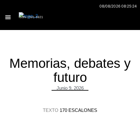
Ir
08/08/2026 08:25:24
al
ISSN 2591-3921
contenido
Archivo 170
Memorias, debates y
futuro
Junio 9, 2026
TEXTO
170 ESCALONES