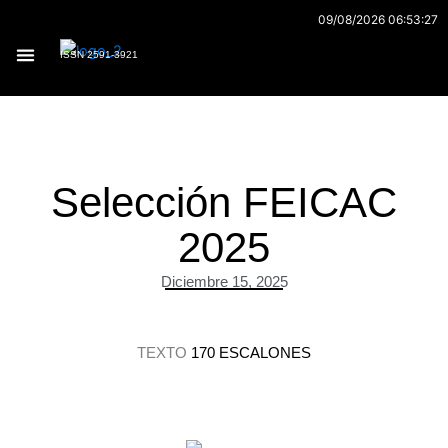
Ir
09/08/2026 06:53:27
al
ISSN 2591-3921
contenido
Archivo 170
Selección FEICAC
2025
Diciembre 15, 2025
TEXTO
170 ESCALONES