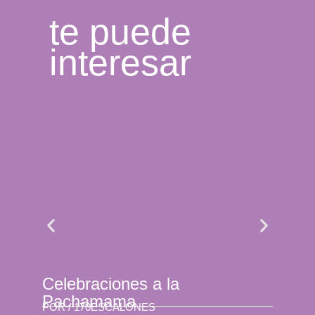
te puede
interesar
Celebraciones a la
Se 
Pachamama
son
POR /
170ESCALONES
POR 