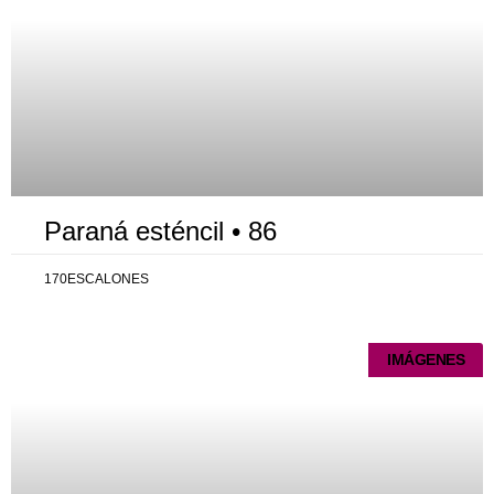
Paraná esténcil • 86
170ESCALONES
IMÁGENES