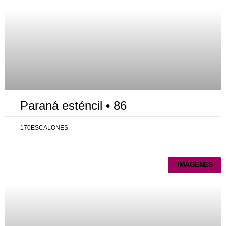
Paraná esténcil • 86
170ESCALONES
IMÁGENES