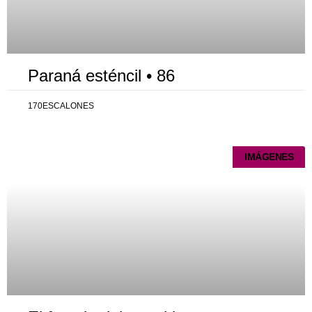
Paraná esténcil • 86
170ESCALONES
IMÁGENES