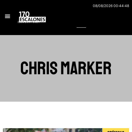
Ir
08/08/2026 00:44:48
al
Buscar
contenido
ISSN 2591-3921
Chris Marker
Página
Página
Página
Página
Página