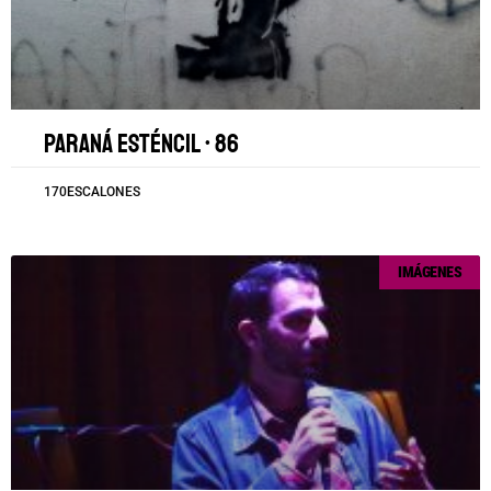
Paraná esténcil • 86
170ESCALONES
IMÁGENES