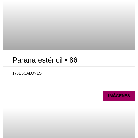
Paraná esténcil • 86
170ESCALONES
IMÁGENES