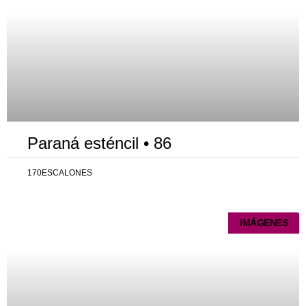
Paraná esténcil • 86
170ESCALONES
IMÁGENES