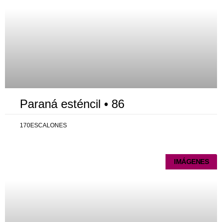
Paraná esténcil • 86
170ESCALONES
IMÁGENES