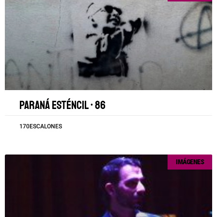
Paraná esténcil • 86
170ESCALONES
IMÁGENES