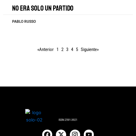
No era solo un partido
PABLO RUSSO
«Anterior
1
2
3
4
5
Siguiente»
ISSN 2591-3921
F
X
I
Y
a
-
n
o