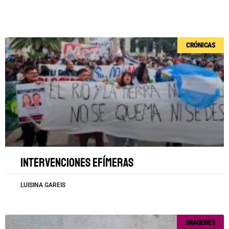
Página
Página
Página
Página
Página
CRÓNICAS
Intervenciones efímeras
LUISINA GAREIS
IMÁGENES