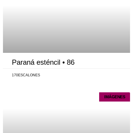
Paraná esténcil • 86
170ESCALONES
IMÁGENES