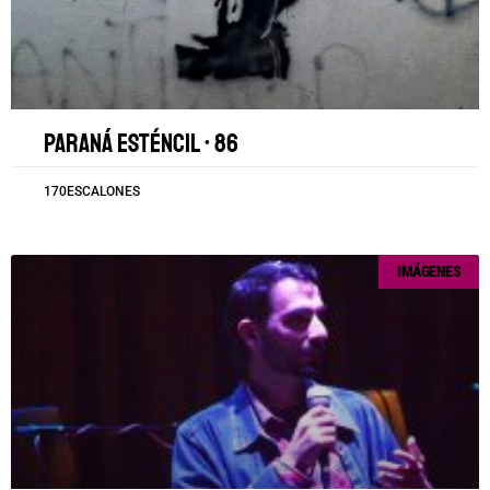
Paraná esténcil • 86
170ESCALONES
IMÁGENES