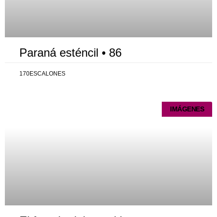
Paraná esténcil • 86
170ESCALONES
IMÁGENES