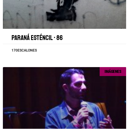
Paraná esténcil • 86
170ESCALONES
IMÁGENES