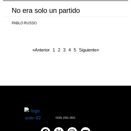
No era solo un partido
PABLO RUSSO
«Anterior
1
2
3
4
5
Siguiente»
ISSN 2591-3921
F
X
I
Y
a
-
n
o