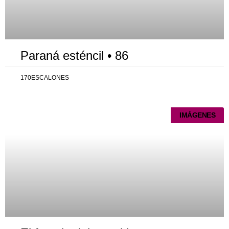
Paraná esténcil • 86
170ESCALONES
IMÁGENES