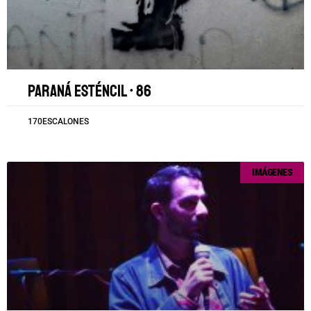
Paraná esténcil • 86
170ESCALONES
IMÁGENES