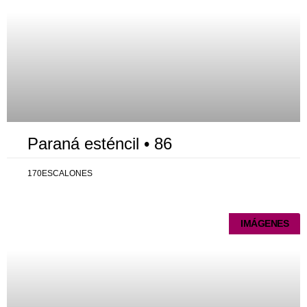
Paraná esténcil • 86
170ESCALONES
IMÁGENES