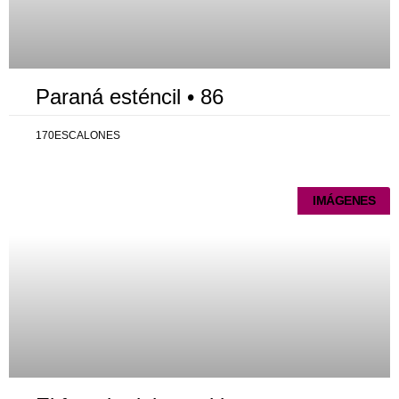
Paraná esténcil • 86
170ESCALONES
IMÁGENES