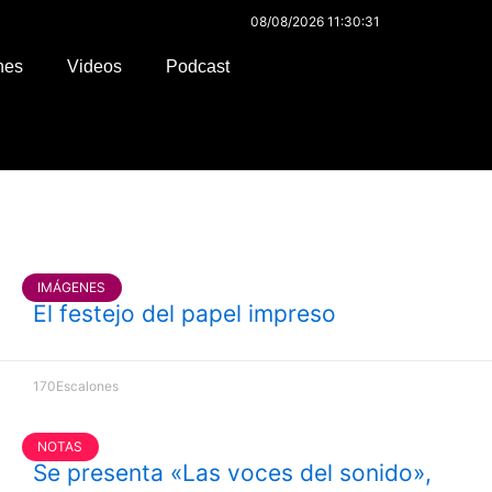
08/08/2026 11:30:31
nes
Videos
Podcast
IMÁGENES
El festejo del papel impreso
170Escalones
NOTAS
Se presenta «Las voces del sonido»,