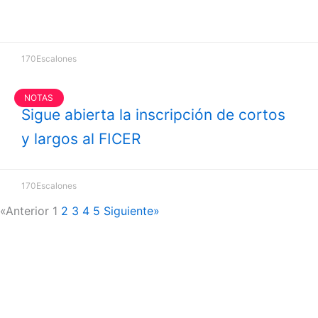
170Escalones
NOTAS
Sigue abierta la inscripción de cortos
y largos al FICER
170Escalones
«Anterior
1
2
3
4
5
Siguiente»