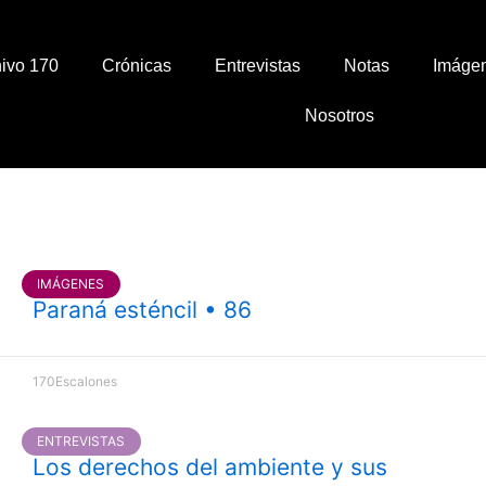
ivo 170
Crónicas
Entrevistas
Notas
Imáge
Nosotros
IMÁGENES
Paraná esténcil • 86
170Escalones
ENTREVISTAS
Los derechos del ambiente y sus