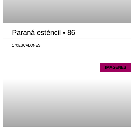
Paraná esténcil • 86
170ESCALONES
IMÁGENES