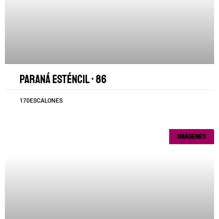
Paraná esténcil • 86
170ESCALONES
IMÁGENES