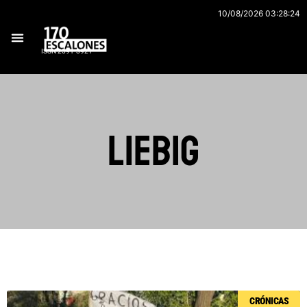
Ir
10/08/2026 03:28:24
al
contenido
ISSN 2591-3921
Liebig
Página
Página
Página
Página
Página
CRÓNICAS