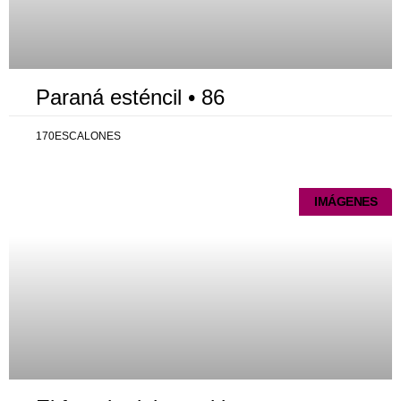
Paraná esténcil • 86
170ESCALONES
IMÁGENES