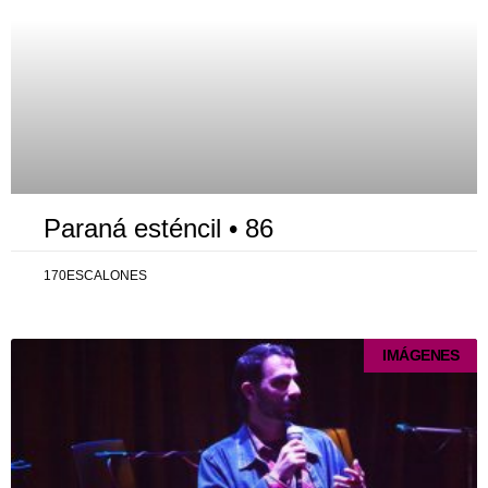
Paraná esténcil • 86
170ESCALONES
IMÁGENES