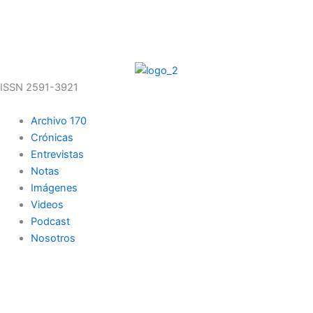
Ir
al
08/08/2026 04:43:59
contenido
ISSN 2591-3921
Archivo 170
Crónicas
Entrevistas
Notas
Imágenes
Videos
Podcast
Nosotros