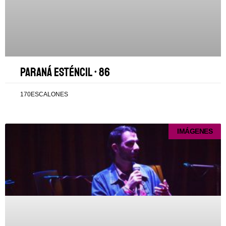
Paraná esténcil • 86
170ESCALONES
IMÁGENES