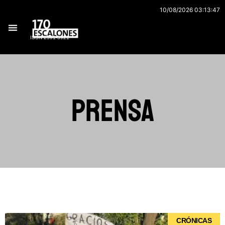
Ir
10/08/2026 03:13:47
al
contenido
ISSN 2591-3921
Prensa
Página
Página
Página
Página
Página
CRÓNICAS