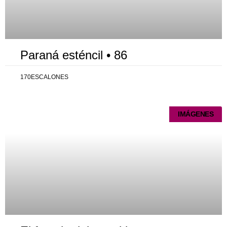
Paraná esténcil • 86
170ESCALONES
IMÁGENES