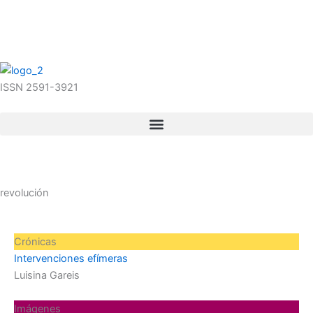
Ir
al
09/08/2026 06:52:20
contenido
ISSN 2591-3921
revolución
Página
Página
Página
Página
Página
Crónicas
Intervenciones efímeras
Luisina Gareis
Imágenes