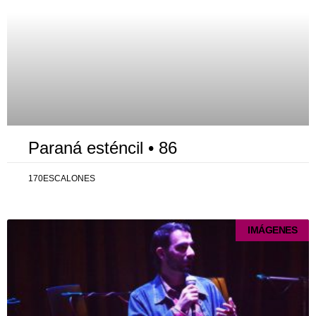
Paraná esténcil • 86
170ESCALONES
IMÁGENES