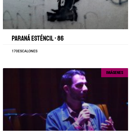
Paraná esténcil • 86
170ESCALONES
IMÁGENES