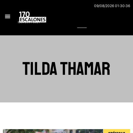
Ir
09/08/2026 01:30:36
al
Buscar
contenido
ISSN 2591-3921
Tilda Thamar
Página
Página
Página
Página
Página