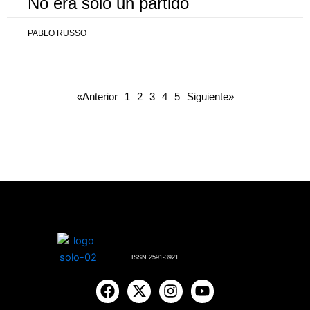
No era solo un partido
PABLO RUSSO
«Anterior
1
2
3
4
5
Siguiente»
ISSN 2591-3921
F
X
I
Y
a
-
n
o
c
t
s
u