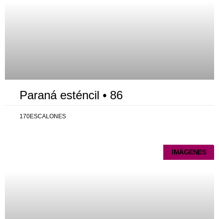
Paraná esténcil • 86
170ESCALONES
IMÁGENES