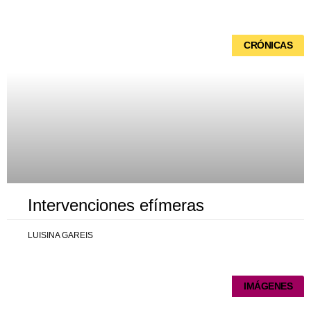
Página
Página
Página
Página
Página
CRÓNICAS
Intervenciones efímeras
LUISINA GAREIS
IMÁGENES