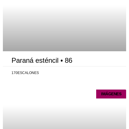
Paraná esténcil • 86
170ESCALONES
IMÁGENES