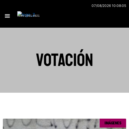
Ir
07/08/2026 10:08:05
al
ISSN 2591-3921
contenido
votación
Página
Página
Página
Página
Página
IMÁGENES