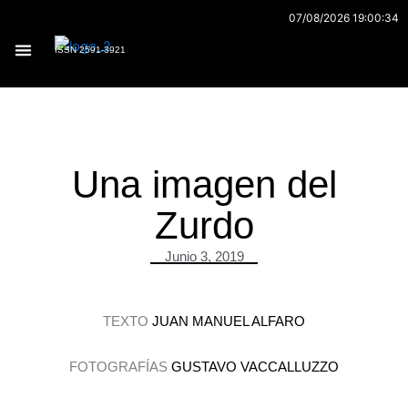
Ir
07/08/2026 19:00:34
al
ISSN 2591-3921
contenido
Archivo 170
Una imagen del
Zurdo
Junio 3, 2019
TEXTO
JUAN MANUEL ALFARO
FOTOGRAFÍAS
GUSTAVO VACCALLUZZO