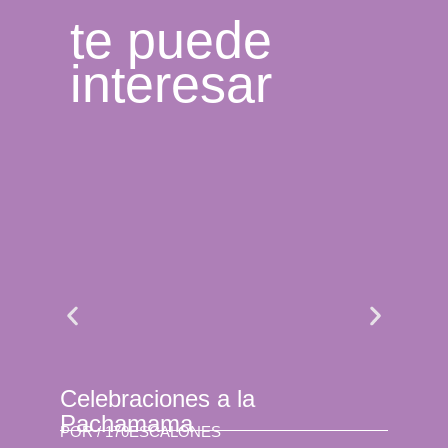
te puede
interesar
Celebraciones a la
Se 
Pachamama
son
POR /
170ESCALONES
POR 