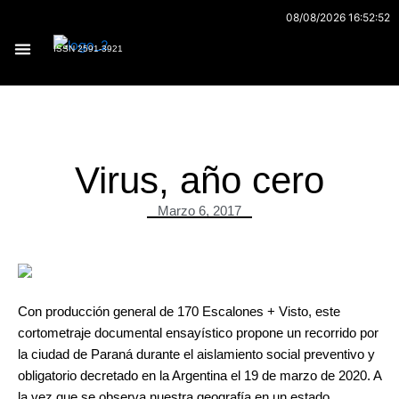
Ir
08/08/2026 16:52:52
al
ISSN 2591-3921
contenido
Archivo 170
Virus, año cero
Marzo 6, 2017
Con producción general de 170 Escalones + Visto, este
cortometraje documental ensayístico propone un recorrido por
la ciudad de Paraná durante el aislamiento social preventivo y
obligatorio decretado en la Argentina el 19 de marzo de 2020. A
la vez que se observa nuestra geografía en un estado