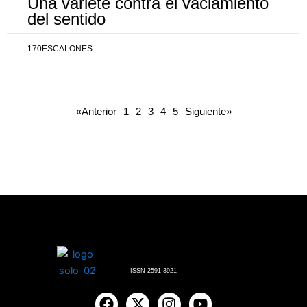
Una varieté contra el vaciamiento
del sentido
170ESCALONES
«Anterior
1
2
3
4
5
Siguiente»
ISSN 2591-3921
F
X
I
Y
a
-
n
o