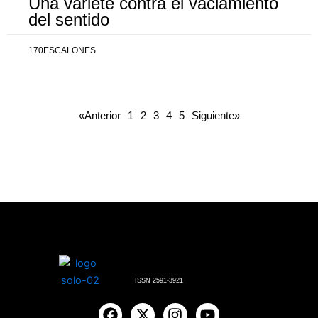
Una varieté contra el vaciamiento
del sentido
170ESCALONES
«Anterior
1
2
3
4
5
Siguiente»
ISSN 2591-3921
F
X
I
Y
a
-
n
o