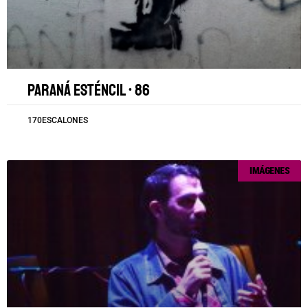
Paraná esténcil • 86
170ESCALONES
IMÁGENES