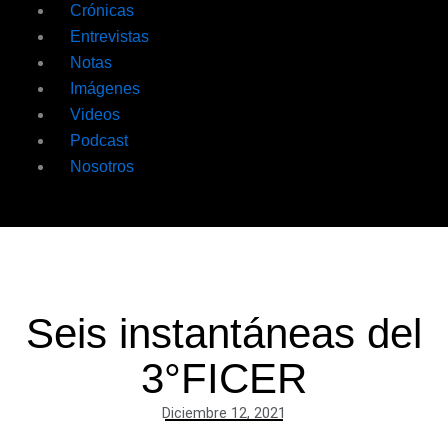
Crónicas
Entrevistas
Notas
Imágenes
Videos
Podcast
Nosotros
Seis instantáneas del
3°FICER
Diciembre 12, 2021