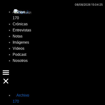
Ir
08/08/2026 15:04:25
al
Archivo
ISSN 2591-3921
contenido
170
Crónicas
Entrevistas
Notas
Imágenes
Videos
Podcast
Nosotros
Archivo
170