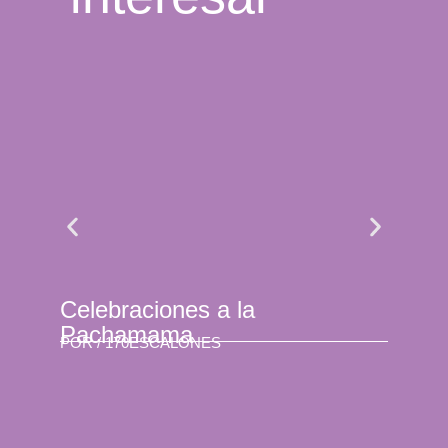
Celebraciones a la
Se 
Pachamama
son
POR /
170ESCALONES
POR 