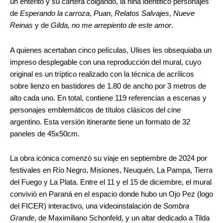
un enterito y su cartera colgando, la niña identificó personajes
de
Esperando la carroza
,
Puan
,
Relatos Salvajes
,
Nueve
Reinas
y de
Gilda, no me arrepiento de este amor
.
A quienes acertaban cinco películas, Ulises les obsequiaba un
impreso desplegable con una reproducción del mural, cuyo
original es un tríptico realizado con la técnica de acrílicos
sobre lienzo en bastidores de 1.80 de ancho por 3 metros de
alto cada uno. En total, contiene 119 referencias a escenas y
personajes emblemáticos de títulos clásicos del cine
argentino. Esta versión itinerante tiene un formato de 32
paneles de 45x50cm.
La obra icónica comenzó su viaje en septiembre de 2024 por
festivales en Río Negro, Misiones, Neuquén, La Pampa, Tierra
del Fuego y La Plata. Entre el 11 y el 15 de diciembre, el mural
convivió en Paraná en el espacio donde hubo un Ojo Pez (logo
del FICER) interactivo, una videoinstalación de
Sombra
Grande
, de Maximiliano Schonfeld, y un altar dedicado a Tilda