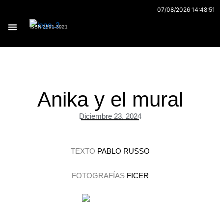
Ir
07/08/2026 14:48:51
al
ISSN 2591-3921
contenido
Archivo 170
Anika y el mural
Diciembre 23, 2024
TEXTO
PABLO RUSSO
FOTOGRAFÍAS
FICER