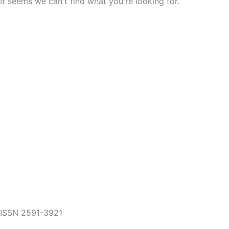
It seems we can't find what you're looking for.
ISSN 2591-3921