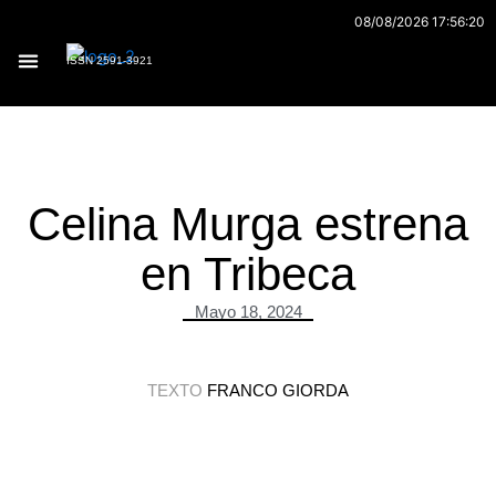
Ir
08/08/2026 17:56:20
al
ISSN 2591-3921
contenido
Archivo 170
Celina Murga estrena
en Tribeca
Mayo 18, 2024
TEXTO
FRANCO GIORDA