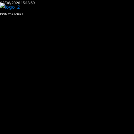
Ir
08/08/2026 15:18:59
al
ISSN 2591-3921
contenido