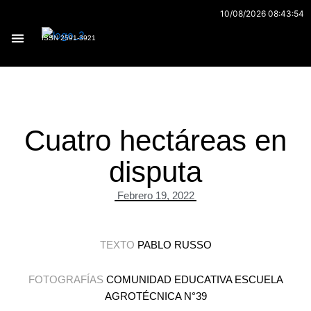
Ir
10/08/2026 08:43:54
al
ISSN 2591-3921
contenido
Archivo 170
Cuatro hectáreas en
disputa
Febrero 19, 2022
TEXTO
PABLO RUSSO
FOTOGRAFÍAS
COMUNIDAD EDUCATIVA ESCUELA
AGROTÉCNICA N°39