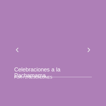
Celebraciones a la
Se 
Pachamama
son
POR /
170ESCALONES
POR 