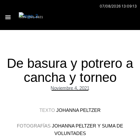
Ir
07/08/2026 13:09:13
al
ISSN 2591-3921
contenido
Archivo 170
De basura y potrero a
cancha y torneo
Noviembre 4, 2021
TEXTO
JOHANNA PELTZER
FOTOGRAFÍAS
JOHANNA PELTZER Y SUMA DE
VOLUNTADES